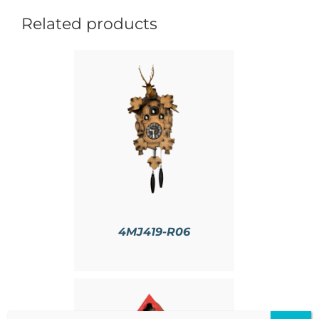
Related products
情
4MJ419-R06