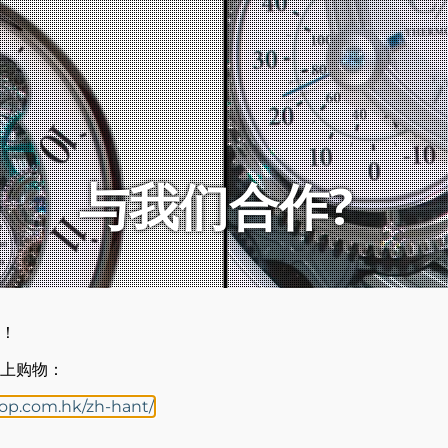
与我们合作?
！
上购物：
hop.com.hk/zh-hant/