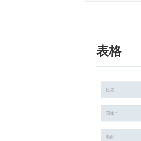
表格
Contact
Us_sc