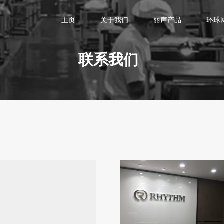
主页
关于我们
丽声产品
环球
联
系
我
们