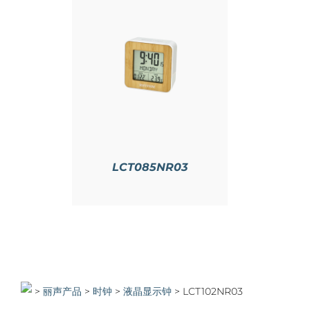
情
LCT085NR03
>
>
时钟
>
液晶显示钟
>
LCT102NR03