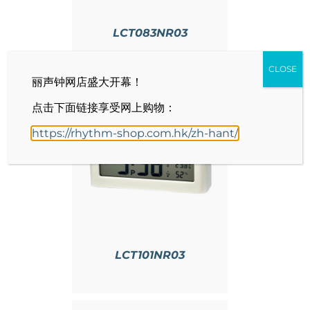
LCT083NR03
CLOSE
丽声钟网店盛大开幕！
点击下面链接享受网上购物：
https://rhythm-shop.com.hk/zh-hant/
情
LCT101NR03