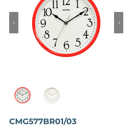


CMG577BR01/03