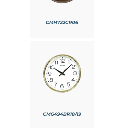
CMH722CR06
情
CMG494BR18/19