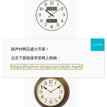
情
CLOSE
丽声钟网店盛大开幕！
CFG724NR06
点击下面链接享受网上购物：
https://rhythm-shop.com.hk/zh-hant/
情