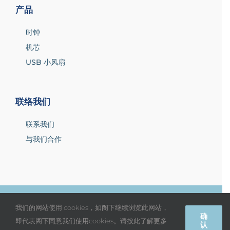
产品
时钟
机芯
USB 小风扇
联络我们
联系我们
与我们合作
© 2019 丽声钟(香港)有限公司 版权所有 |
网站使用条款
|
私隐政
我们的网站使用 cookies，如阁下继续浏览此网站，
确
策
即代表阁下同意我们使用cookies。请按此了解更多
认