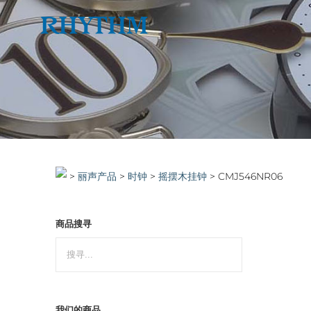
Skip
to
content
>
>
时钟
>
摇摆木挂钟
>
CMJ546NR06
商品搜寻
我们的商品