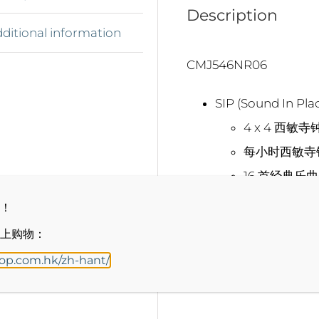
Description
ditional information
CMJ546NR06
SIP (Sound In P
4 x 4 西敏
每小时西敏寺
16 首经典乐曲
3 首圣诞歌曲
！
自动夜间静音
上购物：
音量控制
hop.com.hk/zh-hant/
下载说明手册»