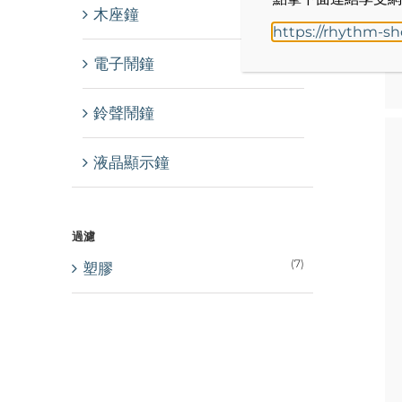
木座鐘
https://rhythm-s
電子鬧鐘
鈴聲鬧鐘
液晶顯示鐘
過濾
詳情
(7)
塑膠