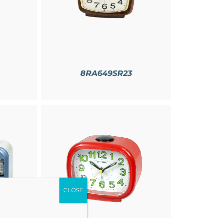
8RA649SR23
CLOSE