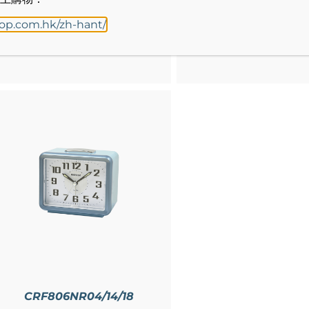
hop.com.hk/zh-hant/
CRA838WR01/05/19
CRA840WR04/18
CRF806NR04/14/18