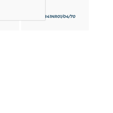
/19
CRA841NR01/04/70