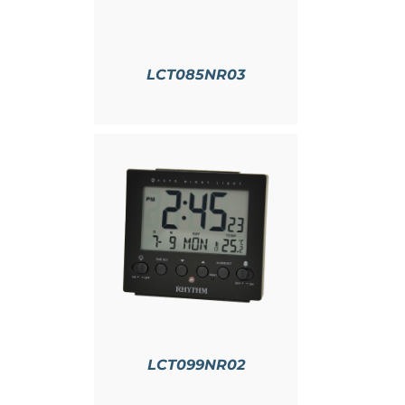
LCT085NR03
情
LCT099NR02