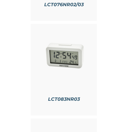
LCT076NR02/03
情
LCT083NR03