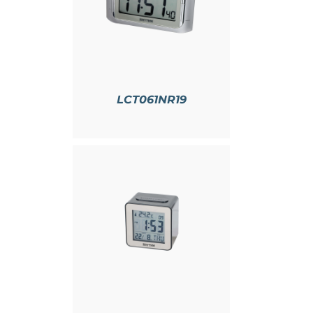
情
LCT061NR19
情