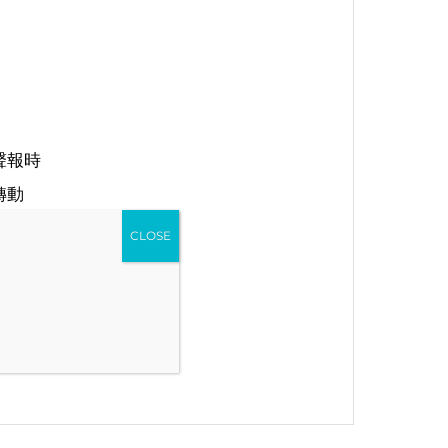
聲報時
轉動
CLOSE