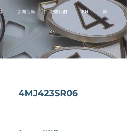
絡
新聞活動
聯繫我們
EN
简
4MJ423SR06