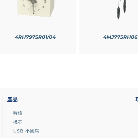
4RH797SR01/04
4MJ775RH06
產品
時鐘
機芯
USB 小風扇