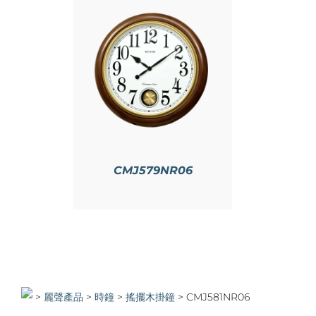
情
CMJ579NR06
>
>
時鐘
>
搖擺木掛鐘
>
CMJ581NR06