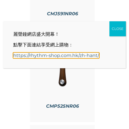
CMJ591NR06
CLOSE
麗聲鐘網店盛大開幕！
點擊下面連結享受網上購物：
https://rhythm-shop.com.hk/zh-hant/
情
CMP525NR06